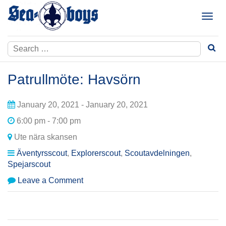
Skip
to
T
content
o
g
Search
g
for:
l
e
Patrullmöte: Havsörn
n
a
January 20, 2021 - January 20, 2021
v
i
6:00 pm - 7:00 pm
g
Ute nära skansen
a
t
Äventyrsscout
,
Explorerscout
,
Scoutavdelningen
,
i
Spejarscout
o
on
Leave a Comment
n
Patrullmöte:
Havsörn