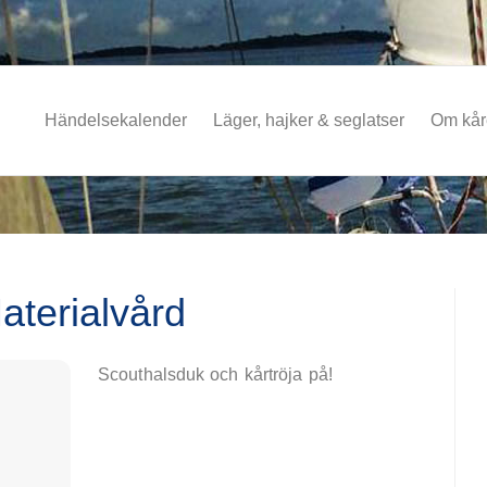
Händelsekalender
Läger, hajker & seglatser
Om kå
aterialvård
Scouthalsduk och kårtröja på!