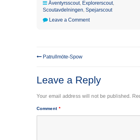
Äventyrsscout
,
Explorerscout
,
Scoutavdelningen
,
Spejarscout
on
Leave a Comment
Patrullmöte
Knipa//Materialvård
Patrullmöte-Spow
POST
NAVIGATION
Leave a Reply
Your email address will not be published.
Req
Comment
*