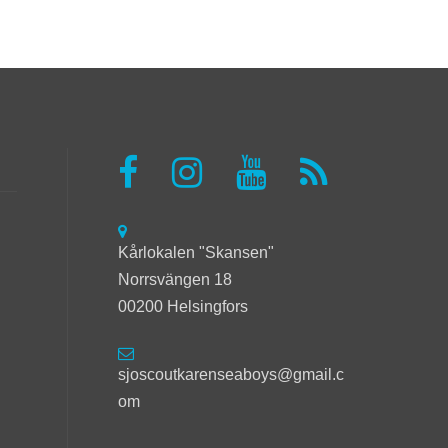
Kårlokalen "Skansen"
Norrsvängen 18
00200 Helsingfors
sjoscoutkarenseaboys@gmail.c
om