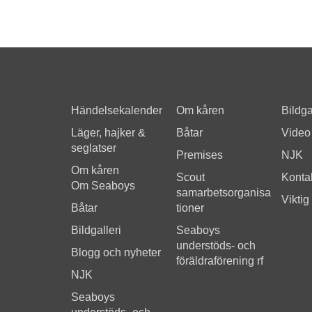
Händelsekalender
Om kåren
Bildga
Läger, hajker &
Båtar
Video
seglatser
Premises
NJK
Om kåren
Scout
Kontak
Om Seaboys
samarbetsorganisa
Viktig
Båtar
tioner
Bildgalleri
Seaboys
understöds- och
Blogg och nyheter
föräldraförening rf
NJK
Seaboys