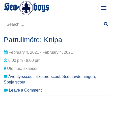
Skip
to
T
content
o
g
Search
g
for:
l
e
Patrullmöte: Knipa
n
a
February 4, 2021 - February 4, 2021
v
i
6:00 pm - 9:00 pm
g
Ute nära skansen
a
t
Äventyrsscout
,
Explorerscout
,
Scoutavdelningen
,
i
Spejarscout
o
on
Leave a Comment
n
Patrullmöte:
Knipa