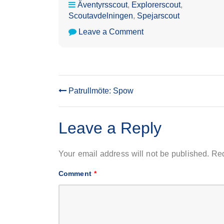
Äventyrsscout
,
Explorerscout
,
Scoutavdelningen
,
Spejarscout
on
Leave a Comment
Patrullmöte:
Knipa
Patrullmöte: Spow
POST
NAVIGATION
Leave a Reply
Your email address will not be published.
Req
Comment
*