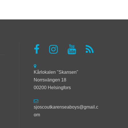
Kårlokalen "Skansen"
Norrsvängen 18
00200 Helsingfors
sjoscoutkarenseaboys@gmail.c
om