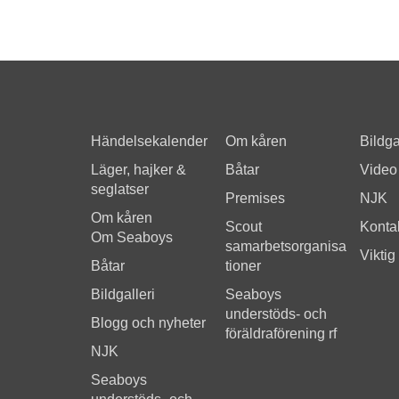
Händelsekalender
Om kåren
Bildga
Läger, hajker &
Båtar
Video
seglatser
Premises
NJK
Om kåren
Scout
Kontak
Om Seaboys
samarbetsorganisa
Viktig
Båtar
tioner
Bildgalleri
Seaboys
understöds- och
Blogg och nyheter
föräldraförening rf
NJK
Seaboys