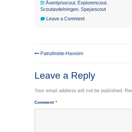
Äventyrsscout
,
Explorerscout
,
Scoutavdelningen
,
Spejarscout
on
Leave a Comment
Patrullmöte-
Spow
Patrullmöte-Havsörn
POST
NAVIGATION
Leave a Reply
Your email address will not be published.
Req
Comment
*