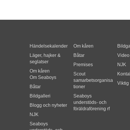
Händelsekalender
Om kåren
Bildga
Läger, hajker &
Båtar
Video
seglatser
Premises
NJK
Om kåren
Scout
Kontak
Om Seaboys
samarbetsorganisa
Viktig
Båtar
tioner
Bildgalleri
Seaboys
understöds- och
Blogg och nyheter
föräldraförening rf
NJK
Seaboys