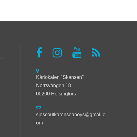
Kårlokalen "Skansen"
Norrsvängen 18
00200 Helsingfors
sjoscoutkarenseaboys@gmail.c
om