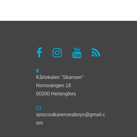
Kårlokalen "Skansen"
Norrsvängen 18
00200 Helsingfors
sjoscoutkarenseaboys@gmail.c
om