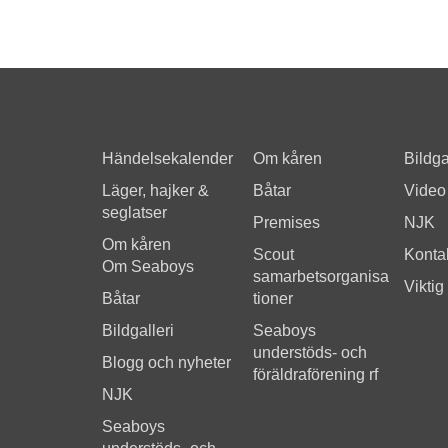
Händelsekalender
Om kåren
Bildga
Läger, hajker &
Båtar
Video
seglatser
Premises
NJK
Om kåren
Scout
Kontak
Om Seaboys
samarbetsorganisa
Viktig
Båtar
tioner
Bildgalleri
Seaboys
understöds- och
Blogg och nyheter
föräldraförening rf
NJK
Seaboys