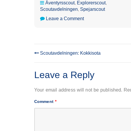
Äventyrsscout
,
Explorerscout
,
Scoutavdelningen
,
Spejarscout
on
Leave a Comment
Scoutavdelningen:
Citymanöver
Scoutavdelningen: Kokkisota
POST
NAVIGATION
Leave a Reply
Your email address will not be published.
Req
Comment
*