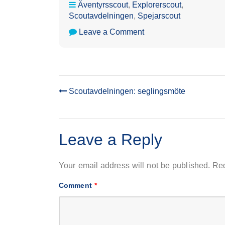
Äventyrsscout
,
Explorerscout
,
Scoutavdelningen
,
Spejarscout
on
Leave a Comment
Scoutavdelningen:
seglingsmöte
Scoutavdelningen: seglingsmöte
POST
NAVIGATION
Leave a Reply
Your email address will not be published.
Req
Comment
*