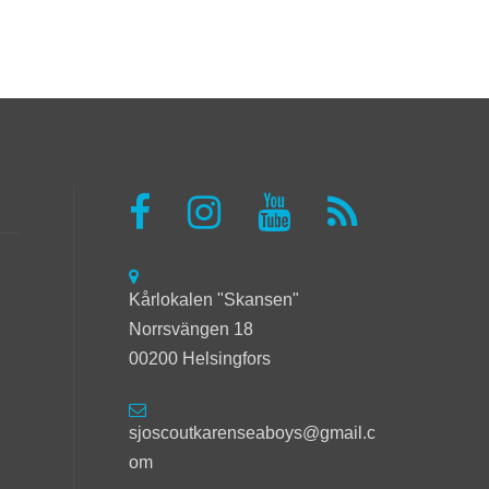
Kårlokalen "Skansen"
Norrsvängen 18
00200 Helsingfors
sjoscoutkarenseaboys@gmail.c
om