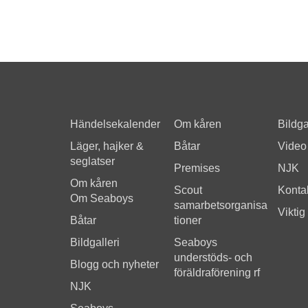
Händelsekalender
Om kåren
Bildga
Läger, hajker &
Båtar
Video
seglatser
Premises
NJK
Om kåren
Scout
Kontak
Om Seaboys
samarbetsorganisa
Viktig
Båtar
tioner
Bildgalleri
Seaboys
understöds- och
Blogg och nyheter
föräldraförening rf
NJK