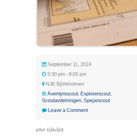
September 11, 2024
5:30 pm - 8:00 pm
NJK Björkholmen
Äventyrsscout
,
Explorerscout
,
Scoutavdelningen
,
Spejarscout
on
Leave a Comment
Scoutavdelningen:
seglingsmöte
eller båtvård.