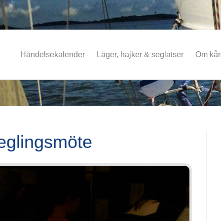
Händelsekalender
Läger, hajker & seglatser
Om kå
eglingsmöte