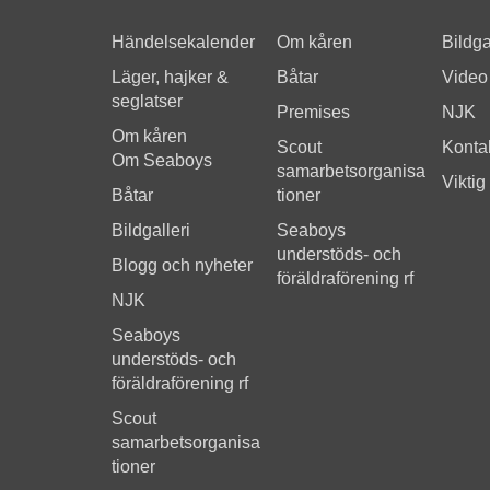
Händelsekalender
Om kåren
Bildga
Läger, hajker &
Båtar
Video
seglatser
Premises
NJK
Om kåren
Scout
Kontak
Om Seaboys
samarbetsorganisa
Viktig
Båtar
tioner
Bildgalleri
Seaboys
understöds- och
Blogg och nyheter
föräldraförening rf
NJK
Seaboys
understöds- och
föräldraförening rf
Scout
samarbetsorganisa
tioner