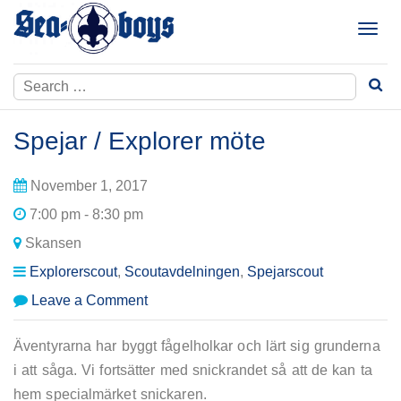
Skip
to
T
content
o
g
Search
g
for:
l
e
Spejar / Explorer möte
n
a
November 1, 2017
v
i
7:00 pm - 8:30 pm
g
Skansen
a
t
Explorerscout
,
Scoutavdelningen
,
Spejarscout
i
on
Leave a Comment
o
Spejar
n
/
Äventyrarna har byggt fågelholkar och lärt sig grunderna
Explorer
i att såga. Vi fortsätter med snickrandet så att de kan ta
möte
hem specialmärket snickaren.