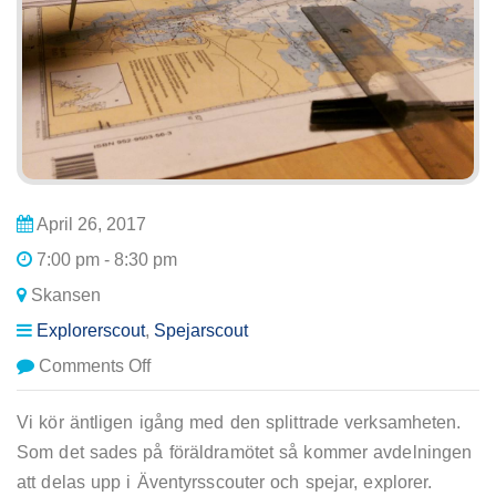
April 26, 2017
7:00 pm - 8:30 pm
Skansen
Explorerscout
,
Spejarscout
on
Comments Off
Spejar
&
Vi kör äntligen igång med den splittrade verksamheten.
Explorerscout
Som det sades på föräldramötet så kommer avdelningen
möte
att delas upp i Äventyrsscouter och spejar, explorer.