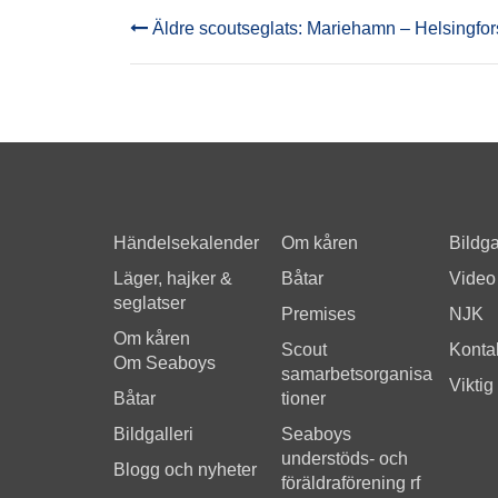
Äldre scoutseglats: Mariehamn – Helsingfor
POST
NAVIGATION
Händelsekalender
Om kåren
Bildga
Läger, hajker &
Båtar
Video
seglatser
Premises
NJK
Om kåren
Scout
Kontak
Om Seaboys
samarbetsorganisa
Viktig
Båtar
tioner
Bildgalleri
Seaboys
understöds- och
Blogg och nyheter
föräldraförening rf