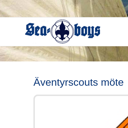
Skip
to
content
Äventyrscouts möte