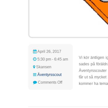
April 26, 2017
Vi kör äntligen 
5:30 pm - 6:45 am
sades på föräld
Skansen
Äventyrsscouter o
Äventyrsscout
får ut så mycket
on
Comments Off
kommer ha temat
Äventyrscouts
möte