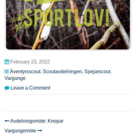
February 23, 2022
Äventyrsscout
,
Scoutavdelningen
,
Spejarscout
,
Vargunge
on
Leave a Comment
Sportlov:
Inget
möte!
Avdelningsmöte: Knopar
POST
Vargungemöte
NAVIGATION