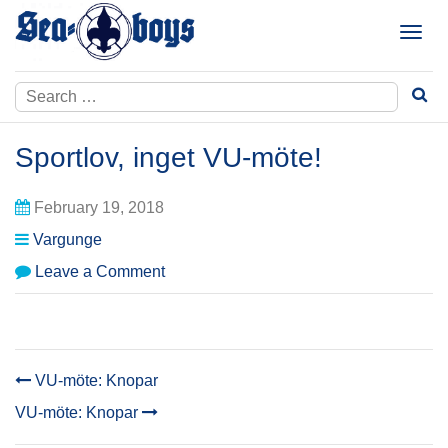
Skip
to
T
content
o
g
Search
g
for:
l
e
Sportlov, inget VU-möte!
n
a
February 19, 2018
v
i
Vargunge
g
on
Leave a Comment
a
Sportlov,
t
inget
i
VU-
o
möte!
n
VU-möte: Knopar
POST
VU-möte: Knopar
NAVIGATION