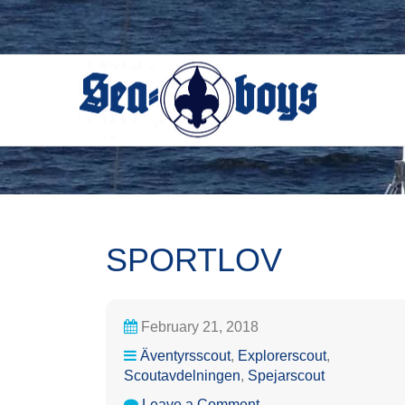
Skip
to
content
SPORTLOV
February 21, 2018
Äventyrsscout
,
Explorerscout
,
Scoutavdelningen
,
Spejarscout
on
Leave a Comment