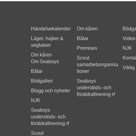
Händelsekalender
Om kåren
Bildga
Läger, hajker &
Båtar
Video
seglatser
Premises
NJK
Om kåren
Scout
Kontak
Om Seaboys
samarbetsorganisa
Viktig
Båtar
tioner
Bildgalleri
Seaboys
understöds- och
Blogg och nyheter
föräldraförening rf
NJK
Seaboys
understöds- och
föräldraförening rf
Scout