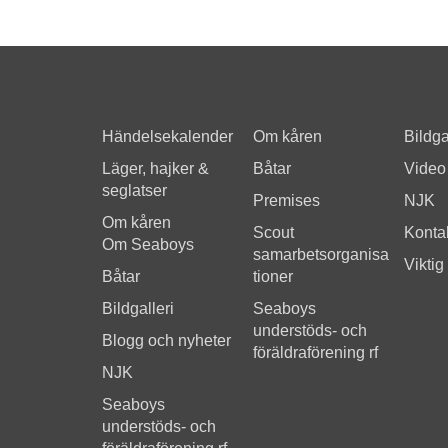
Händelsekalender
Om kåren
Bildga
Läger, hajker &
Båtar
Video
seglatser
Premises
NJK
Om kåren
Scout
Kontak
Om Seaboys
samarbetsorganisa
Viktig
Båtar
tioner
Bildgalleri
Seaboys
understöds- och
Blogg och nyheter
föräldraförening rf
NJK
Seaboys
understöds- och