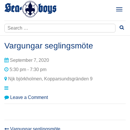
Skip
to
T
content
o
g
Search
g
for:
l
e
Vargungar seglingsmöte
n
a
September 7, 2020
v
i
5:30 pm - 7:30 pm
g
Njk björkholmen, Kopparsundsgränden 9
a
t
i
on
Leave a Comment
o
Vargungar
n
seglingsmöte
Vargungar seglingsmöte