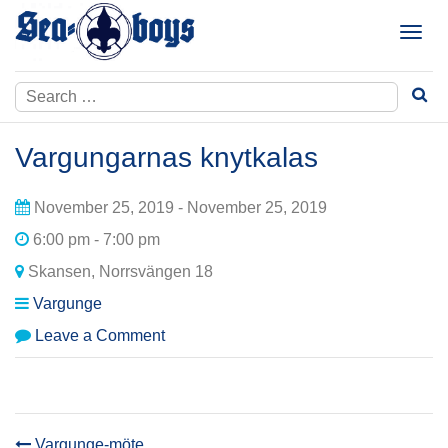
Skip
to
T
content
o
g
Search
g
for:
l
e
Vargungarnas knytkalas
n
a
November 25, 2019 - November 25, 2019
v
i
6:00 pm - 7:00 pm
g
Skansen, Norrsvängen 18
a
t
Vargunge
i
on
Leave a Comment
o
Vargungarnas
n
knytkalas
Vargunge-möte