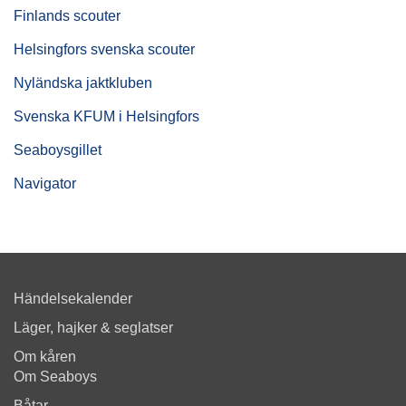
Finlands scouter
Helsingfors svenska scouter
Nyländska jaktkluben
Svenska KFUM i Helsingfors
Seaboysgillet
Navigator
Händelsekalender
Läger, hajker & seglatser
Om kåren
Om Seaboys
Båtar