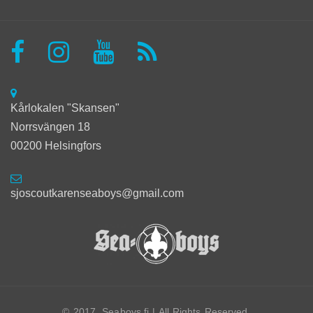
Kårlokalen "Skansen"
Norrsvängen 18
00200 Helsingfors
sjoscoutkarenseaboys@gmail.com
© 2017. Seaboys.fi | All Rights Reserved.