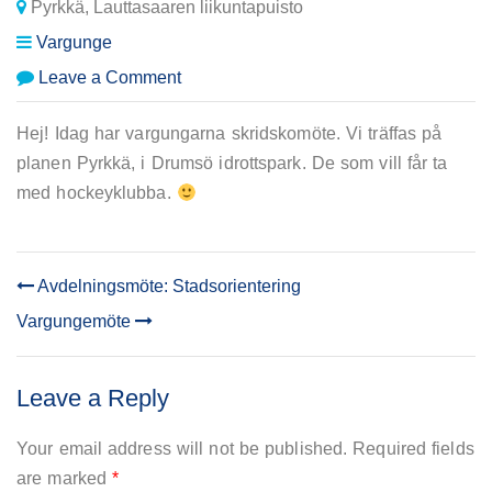
Pyrkkä, Lauttasaaren liikuntapuisto
Vargunge
on
Leave a Comment
Vargungars
skridskomöte
Hej! Idag har vargungarna skridskomöte. Vi träffas på
planen Pyrkkä, i Drumsö idrottspark. De som vill får ta
med hockeyklubba.
Avdelningsmöte: Stadsorientering
POST
Vargungemöte
NAVIGATION
Leave a Reply
Your email address will not be published.
Required fields
are marked
*