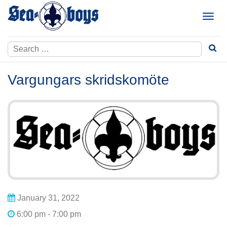
Skip
to
T
content
o
g
Search
g
for:
l
e
Vargungars skridskomöte
n
a
v
i
g
a
t
i
o
n
January 31, 2022
6:00 pm - 7:00 pm