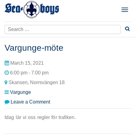
Skip
to
T
content
o
g
Search
g
for:
l
e
Vargunge-möte
n
a
March 15, 2021
v
i
6:00 pm - 7:00 pm
g
Skansen, Norrsvängen 18
a
t
Vargunge
i
on
Leave a Comment
o
Vargunge-
n
möte
Idag lär vi oss regler för trafiken.