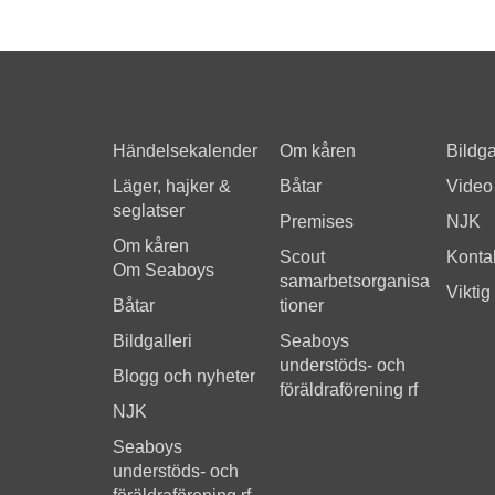
Händelsekalender
Om kåren
Bildga
Läger, hajker &
Båtar
Video
seglatser
Premises
NJK
Om kåren
Scout
Kontak
Om Seaboys
samarbetsorganisa
Viktig
Båtar
tioner
Bildgalleri
Seaboys
understöds- och
Blogg och nyheter
föräldraförening rf
NJK
Seaboys
understöds- och