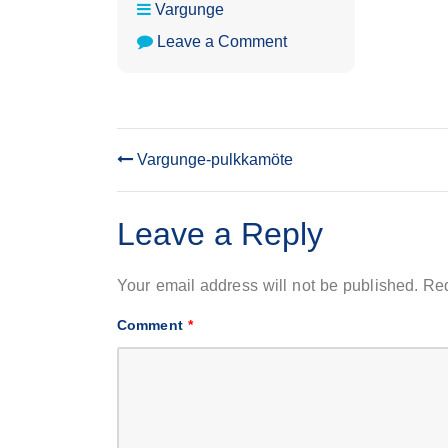
Vargunge
on
Leave a Comment
Vargunge-
möte
Vargunge-pulkkamöte
POST
NAVIGATION
Leave a Reply
Your email address will not be published.
Req
Comment
*