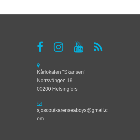
Kårlokalen "Skansen"
Norrsvängen 18
00200 Helsingfors
sjoscoutkarenseaboys@gmail.c
om