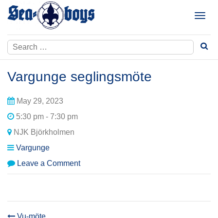
Skip
to
T
content
o
g
Search
g
for:
l
e
Vargunge seglingsmöte
n
a
May 29, 2023
v
i
5:30 pm - 7:30 pm
g
NJK Björkholmen
a
t
Vargunge
i
on
Leave a Comment
o
Vargunge
n
seglingsmöte
Vu-möte