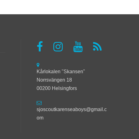
Kårlokalen "Skansen"
Norrsvängen 18
00200 Helsingfors
sjoscoutkarenseaboys@gmail.c
om