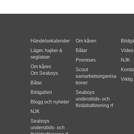
Händelsekalender
Om kåren
Bildga
Läger, hajker &
Båtar
Video
seglatser
Premises
NJK
Om kåren
Scout
Kontak
Om Seaboys
samarbetsorganisa
Viktig
Båtar
tioner
Bildgalleri
Seaboys
understöds- och
Blogg och nyheter
föräldraförening rf
NJK
Seaboys
understöds- och