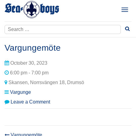
Skip
to
T
content
o
g
Search
g
for:
l
e
Vargungemöte
n
a
October 30, 2023
v
i
6:00 pm - 7:00 pm
g
Skansen, Norrsvängen 18, Drumsö
a
t
Vargunge
i
on
Leave a Comment
o
Vargungemöte
n
Vargungemöte