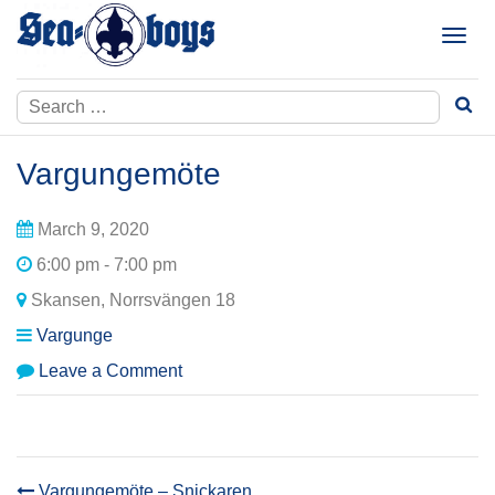
Skip
to
T
content
o
g
Search
g
for:
l
e
Vargungemöte
n
a
March 9, 2020
v
i
6:00 pm - 7:00 pm
g
Skansen, Norrsvängen 18
a
t
Vargunge
i
on
Leave a Comment
o
Vargungemöte
n
Vargungemöte – Snickaren