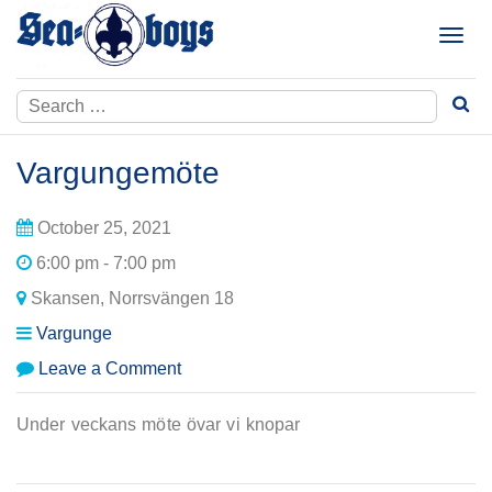
Skip
to
T
content
o
g
Search
g
for:
l
e
Vargungemöte
n
a
October 25, 2021
v
i
6:00 pm - 7:00 pm
g
Skansen, Norrsvängen 18
a
t
Vargunge
i
on
Leave a Comment
o
Vargungemöte
n
Under veckans möte övar vi knopar