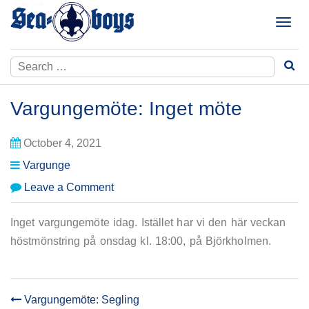
Skip
to
T
content
o
g
Search
g
for:
l
e
Vargungemöte: Inget möte
n
a
October 4, 2021
v
i
Vargunge
g
on
Leave a Comment
a
Vargungemöte:
t
Inget
i
Inget vargungemöte idag. Istället har vi den här veckan
möte
o
höstmönstring på onsdag kl. 18:00, på Björkholmen.
n
Vargungemöte: Segling
POST