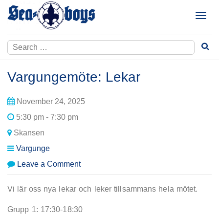
Skip
to
T
content
o
g
Search
g
for:
l
e
Vargungemöte: Lekar
n
a
November 24, 2025
v
i
5:30 pm - 7:30 pm
g
Skansen
a
t
Vargunge
i
on
Leave a Comment
o
Vargungemöte:
n
Lekar
Vi lär oss nya lekar och leker tillsammans hela mötet.
Grupp 1: 17:30-18:30