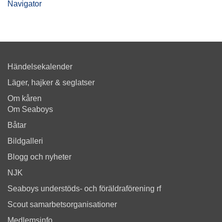
Navigator
Händelsekalender
Läger, hajker & seglatser
Om kåren
Om Seaboys
Båtar
Bildgalleri
Blogg och nyheter
NJK
Seaboys understöds- och föräldraförening rf
Scout samarbetsorganisationer
Medlemsinfo