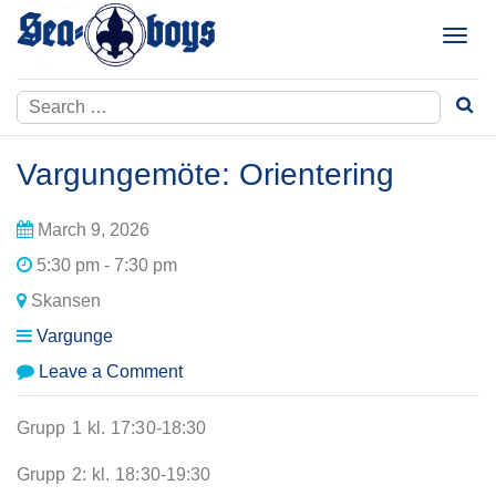
Skip
to
T
content
o
g
Search
g
for:
l
e
Vargungemöte: Orientering
n
a
March 9, 2026
v
i
5:30 pm - 7:30 pm
g
Skansen
a
t
Vargunge
i
on
Leave a Comment
o
Vargungemöte:
n
Orientering
Grupp 1 kl. 17:30-18:30
Grupp 2: kl. 18:30-19:30