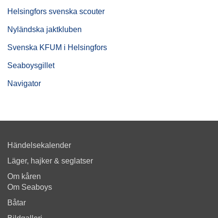
Helsingfors svenska scouter
Nyländska jaktkluben
Svenska KFUM i Helsingfors
Seaboysgillet
Navigator
Händelsekalender
Läger, hajker & seglatser
Om kåren
Om Seaboys
Båtar