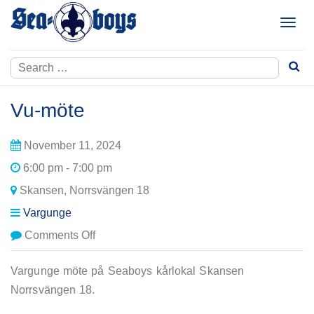
Skip
to
T
content
o
g
Search
g
for:
l
e
Vu-möte
n
a
November 11, 2024
v
i
6:00 pm - 7:00 pm
g
Skansen, Norrsvängen 18
a
t
Vargunge
i
on
Comments Off
o
Vu-
n
möte
Vargunge möte på Seaboys kårlokal Skansen
Norrsvängen 18.