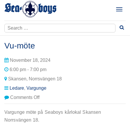
Skip
to
T
content
o
g
Search
g
for:
l
e
Vu-möte
n
a
November 18, 2024
v
i
6:00 pm - 7:00 pm
g
Skansen, Norrsvängen 18
a
t
Ledare
,
Vargunge
i
on
Comments Off
o
Vu-
n
möte
Vargunge möte på Seaboys kårlokal Skansen
Norrsvängen 18.