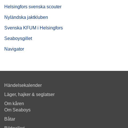
Helsingfors svenska scouter
Nyländska jaktkluben
Svenska KFUM i Helsingfors
Seaboysgillet
Navigator
Händelsekalender
Läger, hajker & seglatser
Om kåren
Om Seaboys
Båtar