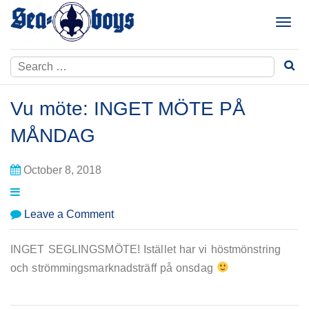
Skip
to
T
content
o
g
Search
g
for:
l
e
Vu möte: INGET MÖTE PÅ
n
a
MÅNDAG
v
i
October 8, 2018
g
a
t
on
Leave a Comment
i
Vu
o
möte:
INGET SEGLINGSMÖTE! Istället har vi höstmönstring
n
INGET
och strömmingsmarknadsträff på onsdag
MÖTE
PÅ
MÅNDAG