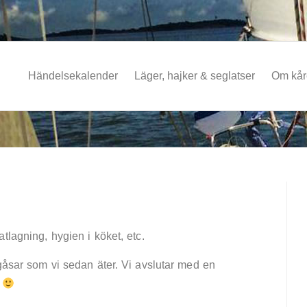
Händelsekalender
Läger, hajker & seglatser
Om kå
tlagning, hygien i köket, etc.
rgåsar som vi sedan äter. Vi avslutar med en
!