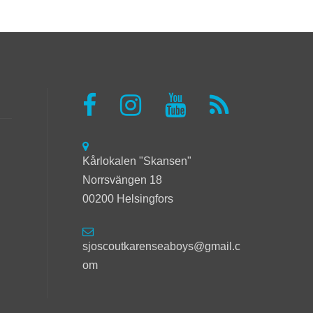
Kårlokalen "Skansen"
Norrsvängen 18
00200 Helsingfors
sjoscoutkarenseaboys@gmail.c
om