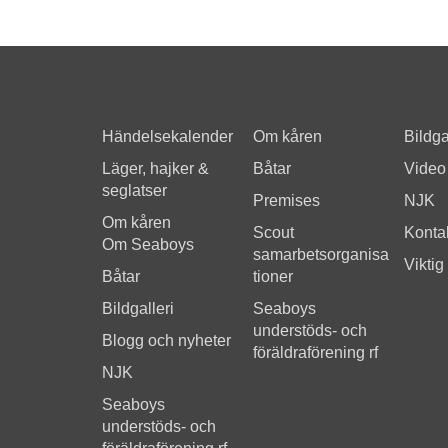
Händelsekalender
Om kåren
Bildga
Läger, hajker &
Båtar
Video
seglatser
Premises
NJK
Om kåren
Scout
Kontak
Om Seaboys
samarbetsorganisa
Viktig
Båtar
tioner
Bildgalleri
Seaboys
understöds- och
Blogg och nyheter
föräldraförening rf
NJK
Seaboys
understöds- och