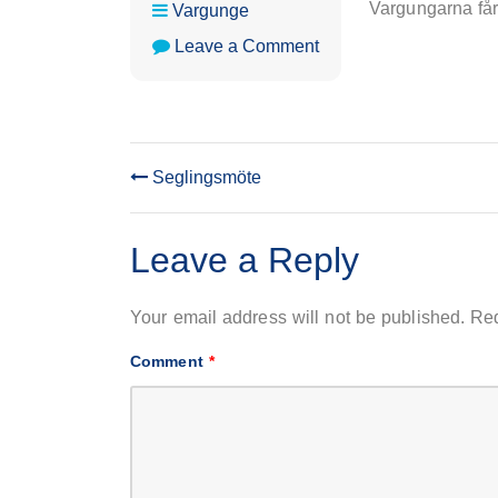
Vargungarna får
Vargunge
on
Leave a Comment
VU-
möte:
Kocken
Seglingsmöte
POST
NAVIGATION
Leave a Reply
Your email address will not be published.
Req
Comment
*