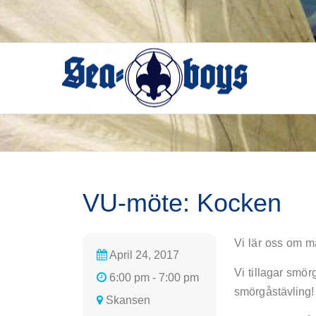
Skip
to
content
VU-möte: Kocken
Vi lär oss om ma
April 24, 2017
Vi tillagar smö
6:00 pm - 7:00 pm
smörgåstävling
Skansen