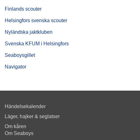
Finlands scouter
Helsingfors svenska scouter
Nyländska jaktkluben
Svenska KFUM i Helsingfors
Seaboysgillet
Navigator
Händelsekalender
Läger, hajker & seglatser
Om kåren
Om Seaboys