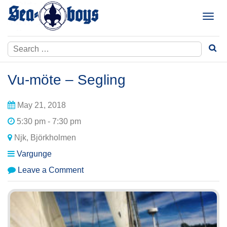
Skip
to
T
content
o
g
Search
g
for:
l
e
Vu-möte – Segling
n
a
May 21, 2018
v
i
5:30 pm - 7:30 pm
g
Njk, Björkholmen
a
t
Vargunge
i
on
Leave a Comment
o
Vu-
n
möte
–
Segling