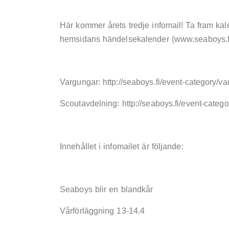
Här kommer årets tredje infomail! Ta fram kal
hemsidans händelsekalender (www.seaboys.fi
Vargungar: http://seaboys.fi/event-category/v
Scoutavdelning: http://seaboys.fi/event-categ
Innehållet i infomailet är följande:
Seaboys blir en blandkår
Vårförläggning 13-14.4