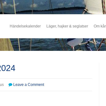
Händelsekalender
Läger, hajker & seglatser
Om kå
2024
on
us
Leave a Comment
Seaboys
Infomail
3/2024