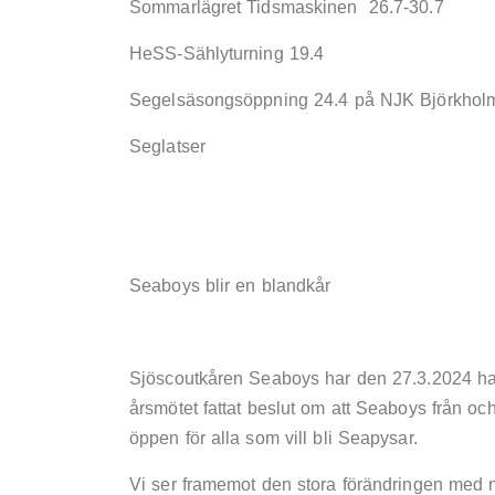
Sommarlägret Tidsmaskinen 26.7-30.7
HeSS-Sählyturning 19.4
Segelsäsongsöppning 24.4 på NJK Björkhol
Seglatser
Seaboys blir en blandkår
Sjöscoutkåren Seaboys har den 27.3.2024 haf
årsmötet fattat beslut om att Seaboys från o
öppen för alla som vill bli Seapysar.
Vi ser framemot den stora förändringen med n