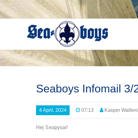
Skip
to
content
Seaboys Infomail 3/
4 April, 2024
07:13
Kasper Walleni
Hej Seapysar!