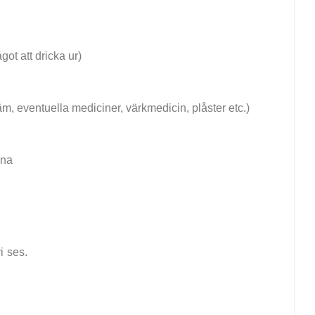
got att dricka ur)
äm, eventuella mediciner, värkmedicin, plåster etc.)
rna
i ses.