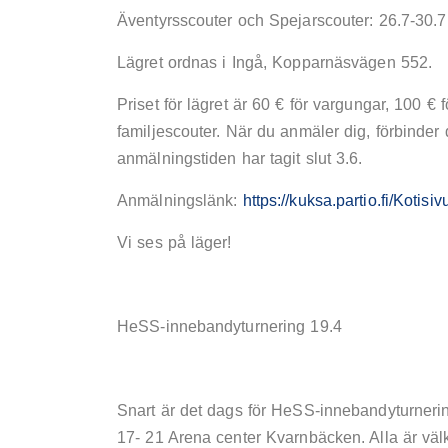
Äventyrsscouter och Spejarscouter: 26.7-30.7 
Lägret ordnas i Ingå, Kopparnäsvägen 552.
Priset för lägret är 60 € för vargungar, 100 €
familjescouter. När du anmäler dig, förbinder du
anmälningstiden har tagit slut 3.6.
Anmälningslänk:
https://kuksa.partio.fi/Kotis
Vi ses på läger!
HeSS-innebandyturnering 19.4
Snart är det dags för HeSS-innebandyturnerin
17- 21 Arena center Kvarnbäcken. Alla är vä