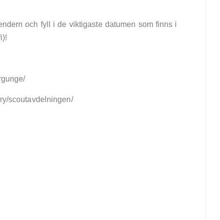
endern och fyll i de viktigaste datumen som finns i
)!
argunge/
ory/scoutavdelningen/