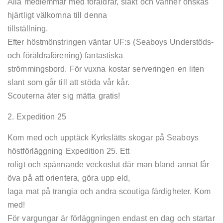
Alla medlemmar med föräldrar, släkt och vänner önskas
hjärtligt välkomna till denna
tillställning.
Efter höstmönstringen väntar UF:s (Seaboys Understöds-
och föräldraförening) fantastiska
strömmingsbord. För vuxna kostar serveringen en liten
slant som går till att stöda vår kår.
Scouterna äter sig mätta gratis!
2. Expedition 25
Kom med och upptäck Kyrkslätts skogar på Seaboys
höstförläggning Expedition 25. Ett
roligt och spännande veckoslut där man bland annat får
öva på att orientera, göra upp eld,
laga mat på trangia och andra scoutiga färdigheter. Kom
med!
För vargungar är förläggningen endast en dag och startar