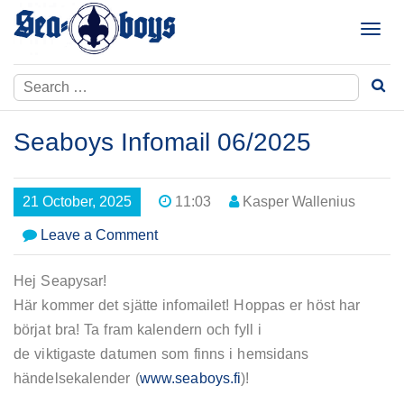
Skip
to
T
content
o
g
Search
g
for:
l
e
Seaboys Infomail 06/2025
n
a
v
21 October, 2025
11:03
Kasper Wallenius
i
g
on
Leave a Comment
a
Seaboys
t
Infomail
Hej Seapysar!
i
06/2025
Här kommer det sjätte infomailet! Hoppas er höst har
o
n
börjat bra! Ta fram kalendern och fyll i
de viktigaste datumen som finns i hemsidans
händelsekalender (
www.seaboys.fi
)!