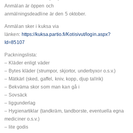
Anmälan är öppen och
anmälningsdeadline är den 5 oktober.
Anmälan sker i kuksa via
länken:
https://kuksa.partio.fi/Kotisivut/login.aspx?
Id=85107
Packningslista:
– Kläder enligt väder
– Bytes kläder (strumpor, skjortor, underbyxor o.s.v.)
– Mätkärl (sked, gaffel, kniv, kopp, djup tallrik)
– Bekväma skor som man kan gå i
– Sovsäck
– liggunderlag
– Hygienartiklar (tandkräm, tandborste, eventuella egna
mediciner o.s.v.)
– lite godis