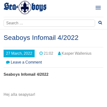
Skip
to
T
content
o
g
Search
g
for:
l
e
Seaboys Infomail 4/2022
n
a
v
27 March, 2022
21:02
Kasper Wallenius
i
g
on
Leave a Comment
a
Seaboys
t
Infomail
Seaboys Infomail 4/2022
i
4/2022
o
n
Hej alla seapysar!