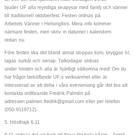
bjuder UF alla myndiga seapysar med familj och vänner
till traditionell oktoberfest. Festen ordnas på
Arbetets Vänner i Helsingfors. Mera info kommer
närmare festen, men skriv in datumet i kalendern
redan nu.
Före festen ska det bland annat stoppas korv, bryggas öl,
lagas surkål och senap. Talkodagar ordnas
under hösten och alla är hjärtligt välkomna med! Om du
har frågor beträffande UF:s verksamhet eller är
intresserad av att delta i våra evenemang går det bra att
kontakta ordförande Fredrik Palmén på
adressen palmen.fredrik@gmail.com eller per telefon
(050-9119712).
5. Hösthajk 6.11
6.11 ordnas det en hajk till Noux för hela kåren – familj