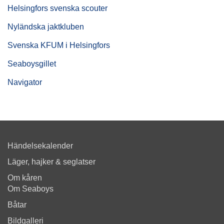
Helsingfors svenska scouter
Nyländska jaktkluben
Svenska KFUM i Helsingfors
Seaboysgillet
Navigator
Händelsekalender
Läger, hajker & seglatser
Om kåren
Om Seaboys
Båtar
Bildgalleri