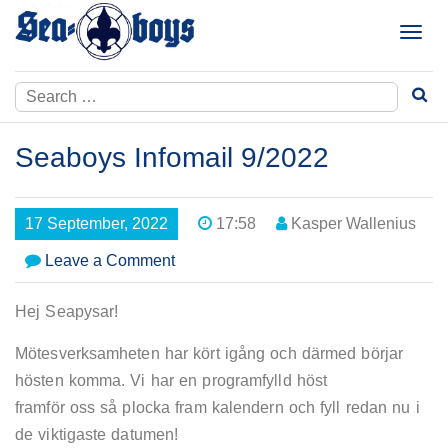
Skip
to
T
content
o
g
Search
g
for:
l
e
Seaboys Infomail 9/2022
n
a
v
17 September, 2022
17:58
Kasper Wallenius
i
g
on
Leave a Comment
a
Seaboys
t
Infomail
Hej Seapysar!
i
9/2022
o
Mötesverksamheten har kört igång och därmed börjar
n
hösten komma. Vi har en programfylld höst
framför oss så plocka fram kalendern och fyll redan nu i
de viktigaste datumen!