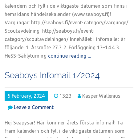
2/2024
kalendern och fyll i de viktigaste datumen som finns i
hemsidans händelsekalender (www.seaboys.fi)!
Vargungar: http://seaboys.fi/event-category/vargunge/
Scoutavdelning: http://seaboys.fi/event-
category/scoutavdelningen/ Innehållet i infomailet är
följande: 1. Årsmöte 27.3 2. Förläggning 13–14.4 3.
HeSS-Sählyturning
continue reading ...
Seaboys Infomail 1/2024
5 February, 2024
13:23
Kasper Wallenius
on
Leave a Comment
Seaboys
Infomail
Hej Seapysar! Här kommer årets första infomail! Ta
1/2024
fram kalendern och fyll i de viktigaste datumen som