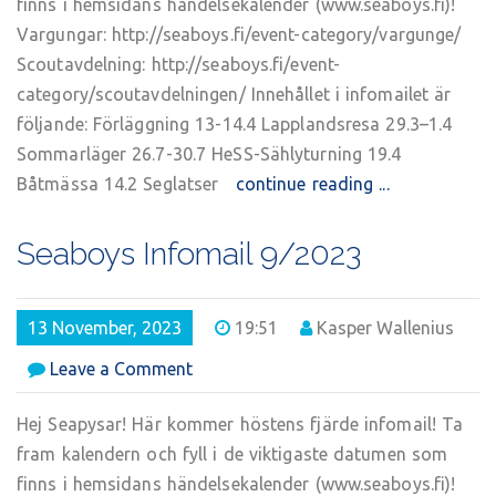
finns i hemsidans händelsekalender (www.seaboys.fi)!
Vargungar: http://seaboys.fi/event-category/vargunge/
Scoutavdelning: http://seaboys.fi/event-
category/scoutavdelningen/ Innehållet i infomailet är
följande: Förläggning 13-14.4 Lapplandsresa 29.3–1.4
Sommarläger 26.7-30.7 HeSS-Sählyturning 19.4
Båtmässa 14.2 Seglatser
continue reading ...
Seaboys Infomail 9/2023
13 November, 2023
19:51
Kasper Wallenius
on
Leave a Comment
Seaboys
Infomail
Hej Seapysar! Här kommer höstens fjärde infomail! Ta
9/2023
fram kalendern och fyll i de viktigaste datumen som
finns i hemsidans händelsekalender (www.seaboys.fi)!