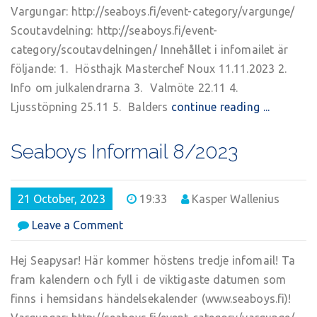
Vargungar: http://seaboys.fi/event-category/vargunge/
Scoutavdelning: http://seaboys.fi/event-
category/scoutavdelningen/ Innehållet i infomailet är
följande: 1. Hösthajk Masterchef Noux 11.11.2023 2.
Info om julkalendrarna 3. Valmöte 22.11 4.
Ljusstöpning 25.11 5. Balders
continue reading ...
Seaboys Informail 8/2023
21 October, 2023
19:33
Kasper Wallenius
on
Leave a Comment
Seaboys
Informail
Hej Seapysar! Här kommer höstens tredje infomail! Ta
8/2023
fram kalendern och fyll i de viktigaste datumen som
finns i hemsidans händelsekalender (www.seaboys.fi)!