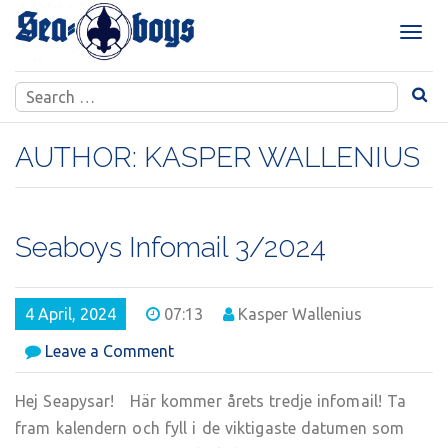
Skip
to
T
content
o
g
Search
g
for:
l
e
AUTHOR:
KASPER WALLENIUS
n
a
v
i
Seaboys Infomail 3/2024
g
a
t
4 April, 2024
07:13
Kasper Wallenius
i
o
on
Leave a Comment
n
Seaboys
Infomail
Hej Seapysar! Här kommer årets tredje infomail! Ta
3/2024
fram kalendern och fyll i de viktigaste datumen som