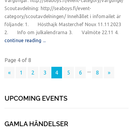
Vargungar: http://seaboys.fi/event-category/vargunge/
Scoutavdelning: http://seaboys.fi/event-
category/scoutavdelningen/ Innehållet i infomailet är
följande: 1. Hösthajk Masterchef Noux 11.11.2023
2. Info om julkalendrarna 3. Valmöte 22.11 4.
continue reading ...
Page 4 of 8
...
«
1
2
3
4
5
6
8
»
UPCOMING EVENTS
GAMLA HÄNDELSER