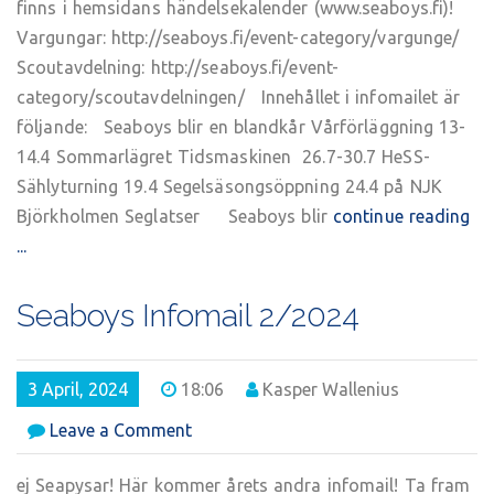
finns i hemsidans händelsekalender (www.seaboys.fi)!
Vargungar: http://seaboys.fi/event-category/vargunge/
Scoutavdelning: http://seaboys.fi/event-
category/scoutavdelningen/ Innehållet i infomailet är
följande: Seaboys blir en blandkår Vårförläggning 13-
14.4 Sommarlägret Tidsmaskinen 26.7-30.7 HeSS-
Sählyturning 19.4 Segelsäsongsöppning 24.4 på NJK
Björkholmen Seglatser Seaboys blir
continue reading
...
Seaboys Infomail 2/2024
3 April, 2024
18:06
Kasper Wallenius
on
Leave a Comment
Seaboys
Infomail
ej Seapysar! Här kommer årets andra infomail! Ta fram