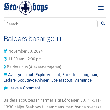
Skip
to
T
content
o
g
Search
g
for:
l
e
Balders basar 30.11
n
a
November 30, 2024
v
i
11:00 am - 2:00 pm
g
Balders hus (Alexandersgatan)
a
t
Äventyrsscout
,
Explorerscout
,
Föräldrar
,
Jungman
,
i
Ledare
,
Scoutavdelningen
,
Spejarscout
,
Vargunge
o
on
Leave a Comment
n
Balders
basar
Balders scoutbasar närmar sig! Lördagen 30.11 kl.11-
30.11
13:30 säljer Seaboys tillsammans med övriga svenska