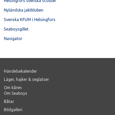
Helsingfors svenska scouter
Nyländska jaktkluben
Svenska KFUM i Helsingfors
Seaboysgillet
Navigator
Händelsekalender
Läger, hajker & seglatser
Om kåren
Om Seaboys
Båtar
Bildgalleri