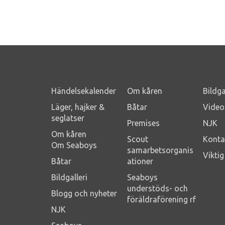
Händelsekalender
Om kåren
Bildga
Läger, hajker &
Båtar
Video
seglatser
Premises
NJK
Om kåren
Scout
Konta
Om Seaboys
samarbetsorganis
Vikti
Båtar
ationer
Bildgalleri
Seaboys
understöds- och
Blogg och nyheter
föräldraförening rf
NJK