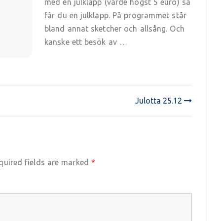
med en julklapp (värde högst 5 euro) så
får du en julklapp. På programmet står
bland annat sketcher och allsång. Och
kanske ett besök av …
Julotta 25.12
quired fields are marked
*