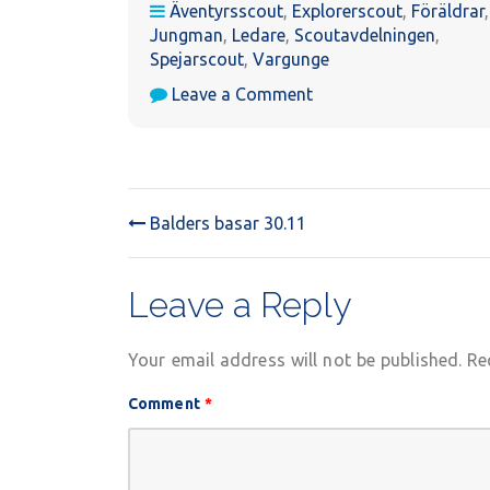
Äventyrsscout
,
Explorerscout
,
Föräldrar
,
Jungman
,
Ledare
,
Scoutavdelningen
,
Spejarscout
,
Vargunge
on
Leave a Comment
Julfest
11.12
Balders basar 30.11
POST
NAVIGATION
Leave a Reply
Your email address will not be published.
Re
Comment
*