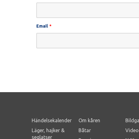
Email
*
Händelsekalender
Om kåren
Bildga
Läger, hajker &
Båtar
Video
seglatser