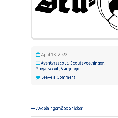
April 13, 2022
Äventyrsscout
,
Scoutavdelningen
,
Spejarscout
,
Vargunge
on
Leave a Comment
Påsklov:
Inget
möte
Avdelningsmöte: Snickeri
POST