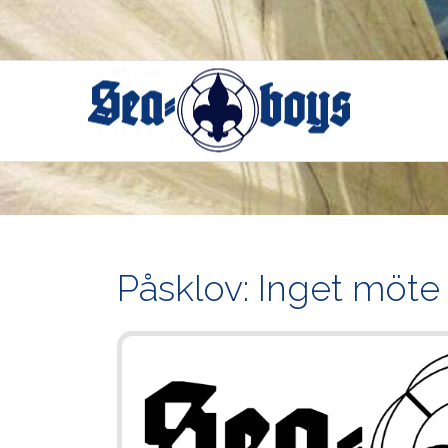
Skip
to
content
Påsklov: Inget möte