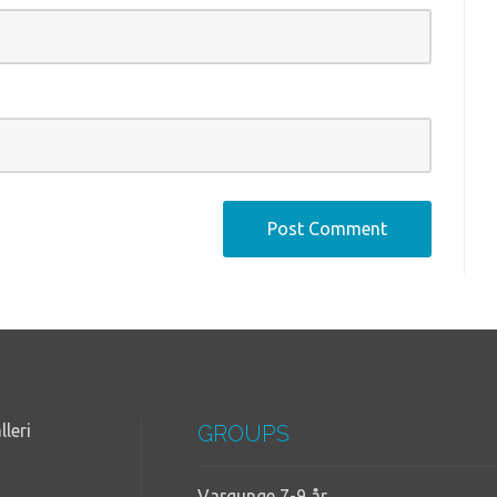
lleri
GROUPS
Vargunge 7-9 år