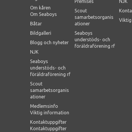
Premises
NJK
Om kåren
Scout
Konta
Om Seaboys
samarbetsorganis
Vikti
Båtar
ationer
Bildgalleri
Seaboys
understöds- och
Blogg och nyheter
föräldraförening rf
NJK
Seaboys
understöds- och
föräldraförening rf
Scout
samarbetsorganis
ationer
Medlemsinfo
Viktig information
Kontaktuppgifter
Kontaktuppgifter