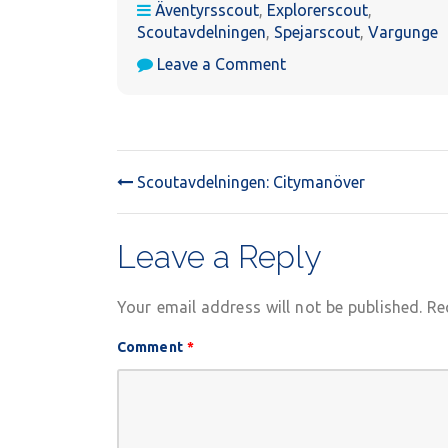
Äventyrsscout
,
Explorerscout
,
Scoutavdelningen
,
Spejarscout
,
Vargunge
on
Leave a Comment
Scoutavdelningen:
Cykelvård
Scoutavdelningen: Citymanöver
POST
NAVIGATION
Leave a Reply
Your email address will not be published.
Re
Comment
*