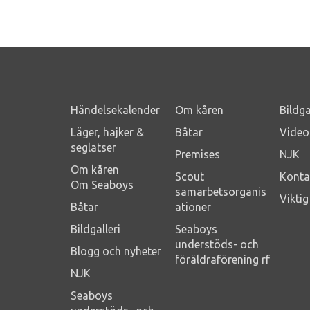
Händelsekalender
Om kåren
Bildga
Läger, hajker &
Båtar
Video
seglatser
Premises
NJK
Om kåren
Scout
Konta
Om Seaboys
samarbetsorganis
Vikti
Båtar
ationer
Bildgalleri
Seaboys
understöds- och
Blogg och nyheter
föräldraförening rf
NJK
Seaboys