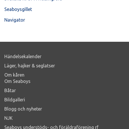
Seaboysgillet
Navigator
Händelsekalender
Läger, hajker & seglatser
Om kåren
Om Seaboys
Båtar
Bildgalleri
Blogg och nyheter
NJK
Seaboys understöds- och föräldraförening rf