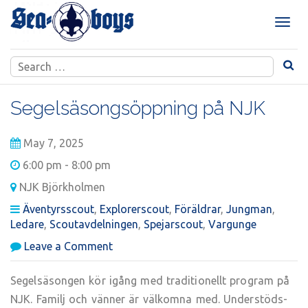
Skip
to
T
content
o
g
Search
g
for:
l
e
Segelsäsongsöppning på NJK
n
a
May 7, 2025
v
i
6:00 pm - 8:00 pm
g
NJK Björkholmen
a
t
Äventyrsscout
,
Explorerscout
,
Föräldrar
,
Jungman
,
i
Ledare
,
Scoutavdelningen
,
Spejarscout
,
Vargunge
o
on
Leave a Comment
n
Segelsäsongsöppning
på
Segelsäsongen kör igång med traditionellt program på
NJK
NJK. Familj och vänner är välkomna med. Understöds-