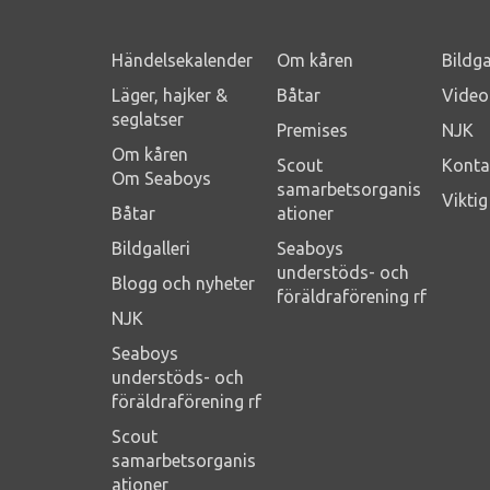
Händelsekalender
Om kåren
Bildga
Läger, hajker &
Båtar
Video
seglatser
Premises
NJK
Om kåren
Scout
Konta
Om Seaboys
samarbetsorganis
Vikti
Båtar
ationer
Bildgalleri
Seaboys
understöds- och
Blogg och nyheter
föräldraförening rf
NJK
Seaboys
understöds- och
föräldraförening rf
Scout
samarbetsorganis
ationer