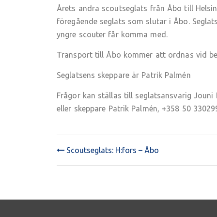
Årets andra scoutseglats från Åbo till Helsin
föregående seglats som slutar i Åbo. Seglats
yngre scouter får komma med.
Transport till Åbo kommer att ordnas vid b
Seglatsens skeppare är Patrik Palmén
Frågor kan ställas till seglatsansvarig Jouni
eller skeppare Patrik Palmén, +358 50 33029
Scoutseglats: H:fors – Åbo
POST
NAVIGATION