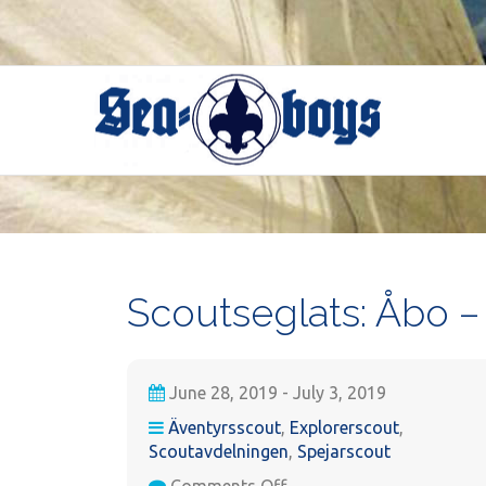
Skip
to
content
Scoutseglats: Åbo –
June 28, 2019 - July 3, 2019
Äventyrsscout
,
Explorerscout
,
Scoutavdelningen
,
Spejarscout
on