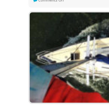
Comments Off
Scoutseglats:
Åbo
–
Helsingfors