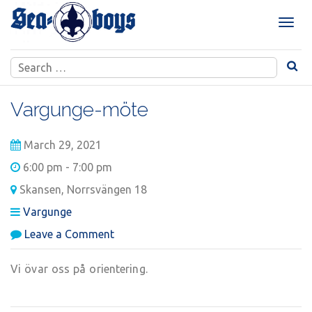
Skip
to
T
content
o
g
Search
g
for:
l
e
Vargunge-möte
n
a
March 29, 2021
v
i
6:00 pm - 7:00 pm
g
Skansen, Norrsvängen 18
a
t
Vargunge
i
on
Leave a Comment
o
Vargunge-
n
möte
Vi övar oss på orientering.