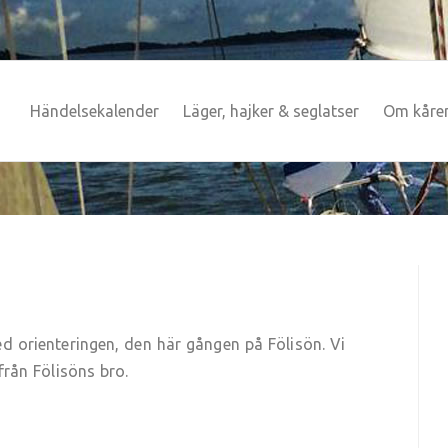
Händelsekalender
Läger, hajker & seglatser
Om kåre
ed orienteringen, den här gången på Fölisön. Vi
 från Fölisöns bro.