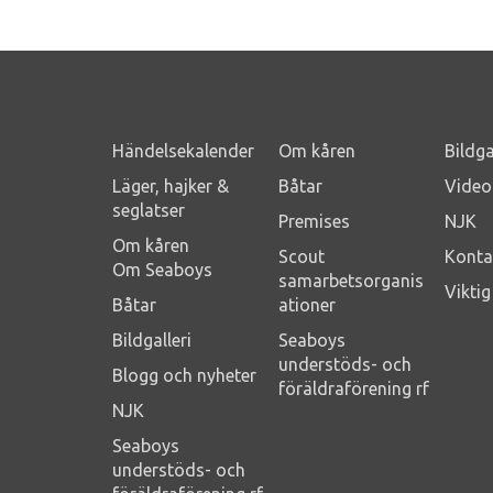
Händelsekalender
Om kåren
Bildga
Läger, hajker &
Båtar
Video
seglatser
Premises
NJK
Om kåren
Scout
Konta
Om Seaboys
samarbetsorganis
Vikti
Båtar
ationer
Bildgalleri
Seaboys
understöds- och
Blogg och nyheter
föräldraförening rf
NJK
Seaboys
understöds- och