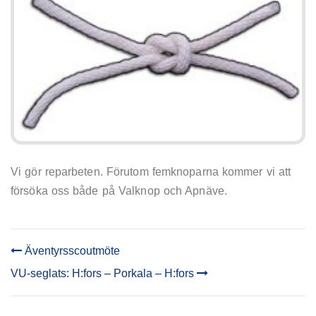
Vi gör reparbeten. Förutom femknoparna kommer vi att
försöka oss både på Valknop och Apnäve.
Äventyrsscoutmöte
POST
VU-seglats: H:fors – Porkala – H:fors
NAVIGATION