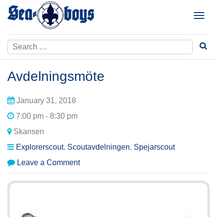
Skip
to
T
content
o
g
Search
g
for:
l
e
Avdelningsmöte
n
a
January 31, 2018
v
i
7:00 pm - 8:30 pm
g
Skansen
a
t
Explorerscout
,
Scoutavdelningen
,
Spejarscout
i
on
Leave a Comment
o
Avdelningsmöte
n