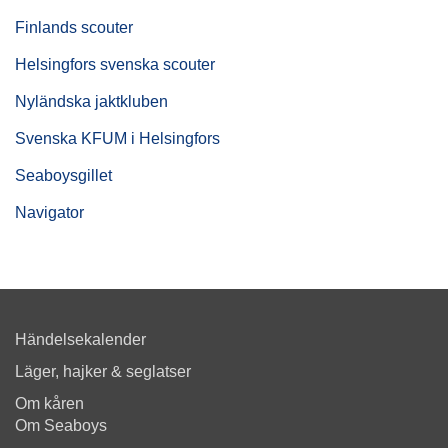
Finlands scouter
Helsingfors svenska scouter
Nyländska jaktkluben
Svenska KFUM i Helsingfors
Seaboysgillet
Navigator
Händelsekalender
Läger, hajker & seglatser
Om kåren
Om Seaboys