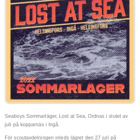
Seaboys Sommarläger, Lost at Sea, Ordnas i slutet av
juli på kopparnäs i Ingå.
För scoutavdelningen inleds lägret den 27 juli på