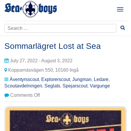
Skip
to
T
content
o
g
Search
g
for:
l
e
Sommarlägret Lost at Sea
n
a
July 27, 2022 - August 3, 2022
v
i
Kopparnäsvägen 550, 10160 Ingå
g
Äventyrsscout
,
Explorerscout
,
Jungman
,
Ledare
,
a
Scoutavdelningen
,
Seglats
,
Spejarscout
,
Vargunge
t
i
on
Comments Off
o
Sommarlägret
n
Lost
at
Sea