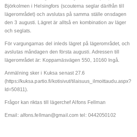
Björkolmen i Helsingfors (scouterna seglar därifrån till
lägerområdet) och avslutas på samma ställe onsdagen
den 3 augusti. Lägret är alltså en kombination av läger
och seglats.
För vargungarnas del inleds lägret på lägerområdet, och
avslutas måndagen den första augusti. Adressen till
lägerområdet är: Kopparnäsvägen 550, 10160 Ingå.
Anmälning sker i Kuksa senast 27.6
(https://kuksa.partio.fi/kotisivut/tilaisuus_ilmoittaudu.aspx?
Id=50811).
Frågor kan riktas till lägerchef Alfons Fellman
Email: alfons.fellman@gmail.com tel: 0442050102