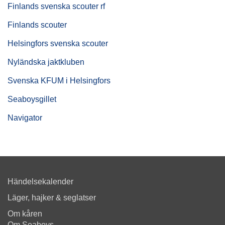
Finlands svenska scouter rf
Finlands scouter
Helsingfors svenska scouter
Nyländska jaktkluben
Svenska KFUM i Helsingfors
Seaboysgillet
Navigator
Händelsekalender
Läger, hajker & seglatser
Om kåren
Om Seaboys